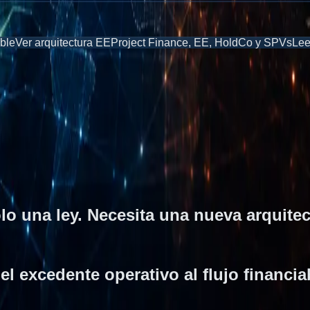
able
Ver arquitectura EE
Project Finance, EE, HoldCo y SPVs
Lee
olo una ley. Necesita una nueva arquite
el excedente operativo al flujo financia