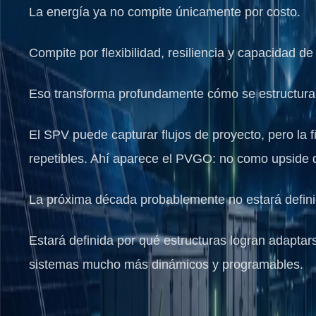
La energía ya no compite únicamente por costo.
Compite por flexibilidad, resiliencia y capacidad de
Eso transforma profundamente cómo se estructuran: - 
El SPV puede capturar flujos de proyecto, pero la f
repetibles. Ahí aparece el PVGO: no como upside d
La próxima década probablemente no estará defin
Estará definida por qué estructuras logran adapta
sistemas mucho más dinámicos y programables.