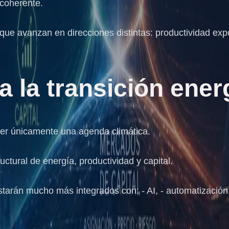
 coherente.
ue avanzan en direcciones distintas: productividad expon
a la transición ener
 ser únicamente una agenda climática.
ctural de energía, productividad y capital.
tarán mucho más integrados con: - AI, - automatización