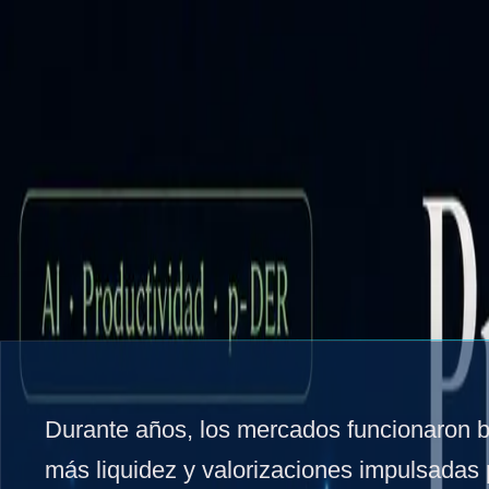
Transición
E→E←C
Energía → Empresa ← Capital
3Labs
Glosar
Mercados de Capital
La verdadera colisión del mercado no es bonos 
Los mercados están intentando valorar simultáneamente producti
20 de mayo de 2026
Oscar Luis Chaves
3
min lectura
Durante años, los mercados funcionaron ba
más liquidez y valorizaciones impulsadas