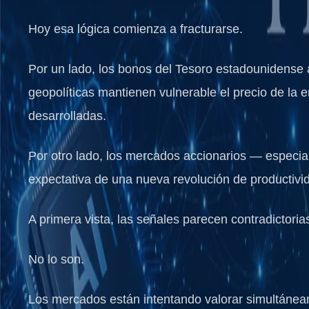
Hoy esa lógica comienza a fracturarse.
Por un lado, los bonos del Tesoro estadounidense a
geopolíticas mantienen vulnerable el precio de la
desarrolladas.
Por otro lado, los mercados accionarios — especia
expectativa de una nueva revolución de productivi
A primera vista, las señales parecen contradictoria
No lo son.
Los mercados están intentando valorar simultánea