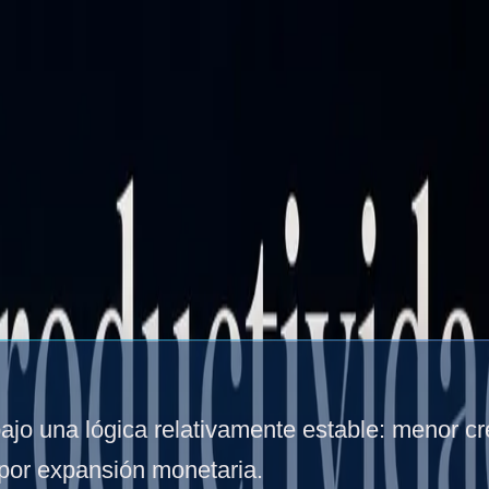
io
Insights
Sobre Trinomio
Contacto
vs AI
vidad y fragilidad del capital.
jo una lógica relativamente estable: menor cr
 por expansión monetaria.