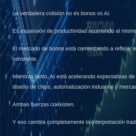
La verdadera colisión no es bonos vs AI.
Es expansión de productividad ocurriendo al mismo 
El mercado de bonos está comenzando a reflejar e
constante.
Mientras tanto, AI está acelerando expectativas de
diseño de chips, automatización industrial y merca
Ambas fuerzas coexisten.
Y eso cambia completamente la interpretación tradi