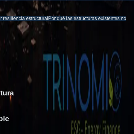
r resiliencia estructural
Por qué las estructuras existentes no
ctura
ble