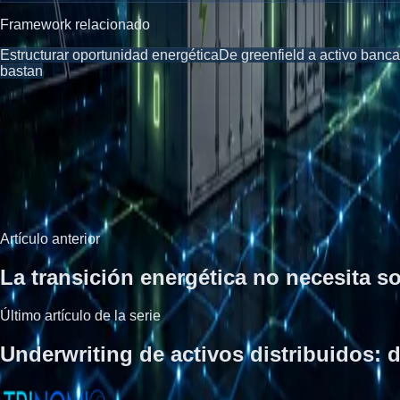
Framework relacionado
Estructurar oportunidad energética
De greenfield a activo banc
bastan
Navegación de lectura
Continuar desde la serie institucional.
Volver a Insights
Artículos adyacentes
Artículo anterior
La transición energética no necesita s
Último artículo de la serie
Underwriting de activos distribuidos: d