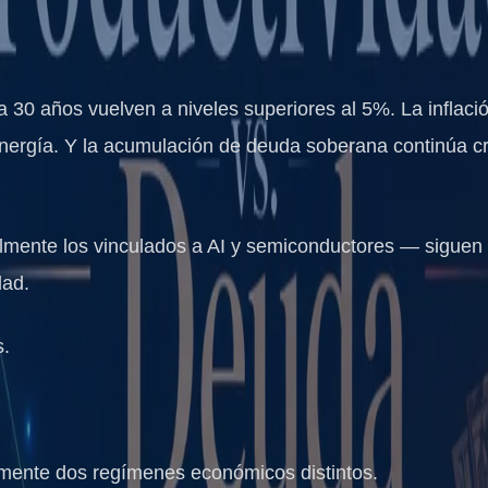
 30 años vuelven a niveles superiores al 5%. La inflaci
 energía. Y la acumulación de deuda soberana continúa c
lmente los vinculados a AI y semiconductores — siguen a
dad.
s.
mente dos regímenes económicos distintos.