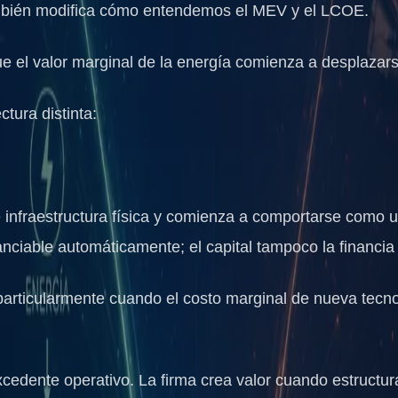
también modifica cómo entendemos el
MEV
y el
LCOE
.
e el valor marginal de la energía comienza a desplazar
tura distinta:
e infraestructura física y comienza a comportarse como
nanciable automáticamente; el capital tampoco la financi
 particularmente cuando el costo marginal de nueva tecn
xcedente operativo. La firma crea valor cuando estructu